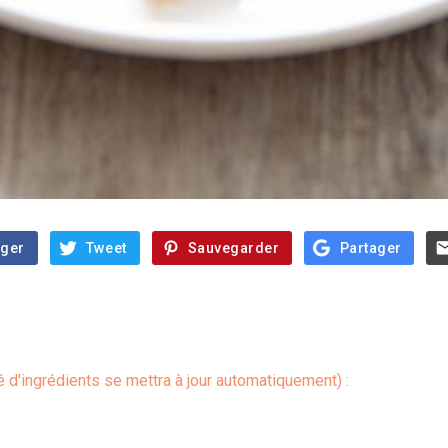
ager
Tweet
Sauvegarder
Partager
é d'ingrédients se mettra à jour automatiquement) :