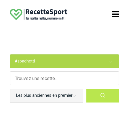
.
#spaghetti
Accueil
Découvres nos e-books !
Menus
Petit déjeuner
Déjeuner
Collation