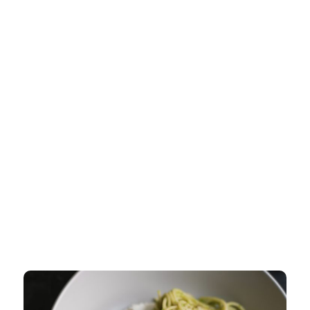
Apéro sain
Diner
Nos derniers articles
Les bienfaits des baies séchées
Les bienfaits du quinoa
Les bienfaits du chocolat
Comprendre le CBD et son rôle dans l’alimentation, la
perte de poids et le sport.
Adapter son régime alimentaire en fonction de ses
objectifs
C’est quoi le métabolisme de base ?